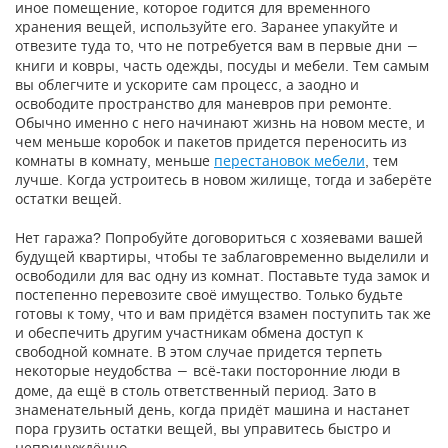
иное помещение, которое годится для временного
хранения вещей, используйте его. Заранее упакуйте и
отвезите туда то, что не потребуется вам в первые дни
―
книги и ковры, часть одежды, посуды и мебели. Тем самым
вы облегчите и ускорите сам процесс, а заодно и
освободите пространство для маневров при ремонте.
Обычно именно с него начинают жизнь на новом месте, и
чем меньше коробок и пакетов придется переносить из
комнаты в комнату, меньше
перестановок мебели
, тем
лучше. Когда устроитесь в новом жилище, тогда и заберёте
остатки вещей.
Нет гаража? Попробуйте договориться с хозяевами вашей
будущей квартиры, чтобы те заблаговременно выделили и
освободили для вас одну из комнат. Поставьте туда замок и
постепенно перевозите своё имущество. Только будьте
готовы к тому, что и вам придётся взамен поступить так же
и обеспечить другим участникам обмена доступ к
свободной комнате. В этом случае придется терпеть
некоторые неудобства
всё-таки посторонние люди в
―
доме, да ещё в столь ответственный период. Зато в
знаменательный день, когда придёт машина и настанет
пора грузить остатки вещей, вы управитесь быстро и