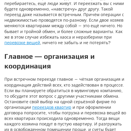
перебираетесь, ещё люди живут. И переезжать вы с ними
будете одновременно, «навстречу» друг другу. Такой
переезд даже называется встречным. Причём операции с
недвижимостью проводятся по-разному. Если двое хозяев
меняются квартирами между собой
это ещё ничего. Но
―
бывает и тройной обмен, и более сложные варианты. Как
же в этом случае избежать хаоса и неразберихи при
перевозке вещей
, ничего не забыть и не потерять?
Главное — организация и
координация
При встречном переезде главное
чёткая организация и
―
координация действий всех, кто задействован в процессе.
Если вы планируете обратиться в мувинговую компанию,
то обсудите этот вопрос с другими участниками обмена.
Остановите свой выбор на одной серьёзной фирме по
организации
переездов квартир
и при оформлении
договора попросите, чтобы погрузка и перевозка вещей во
всех квартирах происходила одновременно. Тогда вещи
каждого хозяина поедут в пустую квартиру. И разгружать
их в освобожденном помещении проще, и суеты будет