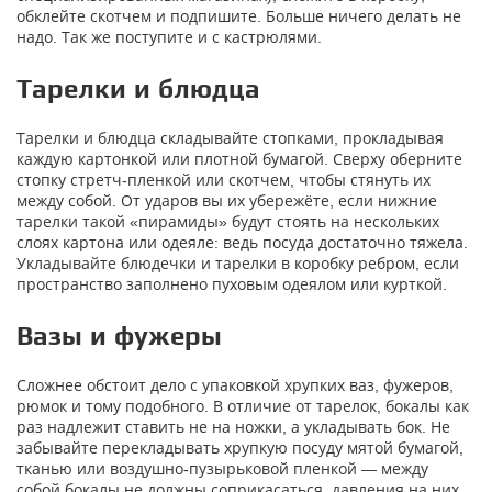
обклейте скотчем и подпишите. Больше ничего делать не
надо. Так же поступите и с кастрюлями.
Тарелки и блюдца
Тарелки и блюдца складывайте стопками, прокладывая
каждую картонкой или плотной бумагой. Сверху оберните
стопку стретч-пленкой или скотчем, чтобы стянуть их
между собой. От ударов вы их убережёте, если нижние
тарелки такой «пирамиды» будут стоять на нескольких
слоях картона или одеяле: ведь посуда достаточно тяжела.
Укладывайте блюдечки и тарелки в коробку ребром, если
пространство заполнено пуховым одеялом или курткой.
Вазы и фужеры
Сложнее обстоит дело с упаковкой хрупких ваз, фужеров,
рюмок и тому подобного. В отличие от тарелок, бокалы как
раз надлежит ставить не на ножки, а укладывать бок. Не
забывайте перекладывать хрупкую посуду мятой бумагой,
тканью или воздушно-пузырьковой пленкой — между
собой бокалы не должны соприкасаться, давления на них