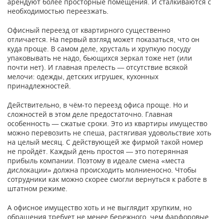
арендуют более просторные помещения. И сталкиваются с
необходимостью переезжать.
Офисный переезд от квартирного существенно
отличается. На первый взгляд может показаться, что он
куда проще. В самом деле, хрусталь и хрупкую посуду
упаковывать не надо, бьющихся зеркал тоже нет (или
почти нет). И главная прелесть — отсутствие всякой
мелочи: одежды, детских игрушек, кухонных
принадлежностей.
Действительно, в чём-то переезд офиса проще. Но и
сложностей в этом деле предостаточно. Главная
особенность — сжатые сроки. Это из квартиры имущество
можно перевозить не спеша, растягивая удовольствие хоть
на целый месяц. С действующей же фирмой такой номер
не пройдёт. Каждый день простоя — это потерянная
прибыль компании. Поэтому в идеале смена «места
дислокации» должна происходить молниеносно. Чтобы
сотрудники как можно скорее смогли вернуться к работе в
штатном режиме.
А офисное имущество хоть и не выглядит хрупким, но
обращения требует не менее бережного, чем фарфоровые